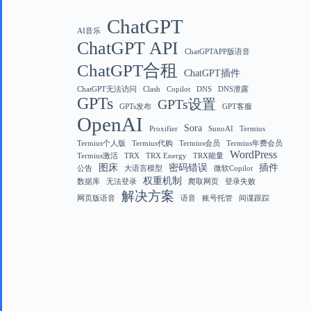
ChatGPT
AI音乐
ChatGPT API
ChatGPTAPP版语音
ChatGPT合租
ChatGPT插件
ChatGPT无法访问
Clash
Copilot
DNS
DNS泄露
GPTs
GPTs设置
GPTs发布
GPT客服
OpenAI
Sora
Proxifier
SunoAI
Termius
Termius个人版
Termius代购
Termius会员
Termius年费会员
WordPress
Termius激活
TRX
TRX Energy
TRX能量
图床
密码错误
插件
公告
大语言模型
微软Copilot
权重机制
数据库
无法登录
爬取网页
登录失败
解决方案
网页版语音
语音
账号托管
间谍跟踪