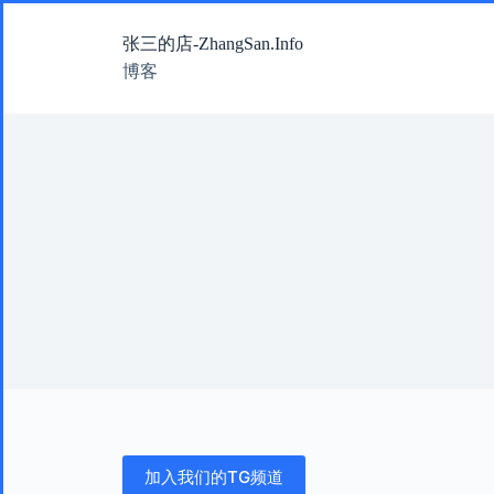
跳
张三的店-ZhangSan.Info
过
内
博客
容
加入我们的TG频道