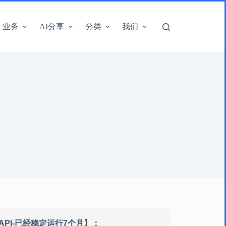
业务
AI分享
分类
我们
语音API-已经稳定运行7个月】：