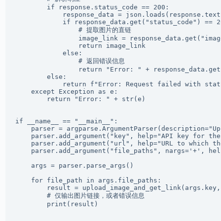
        if response.status_code == 200:

            response_data = json.loads(response.text)
            if response_data.get("status_code") == 20
                # 提取图片的直链

                image_link = response_data.get("imag
                return image_link

            else:

                # 返回错误信息

                return "Error: " + response_data.get
        else:

            return f"Error: Request failed with stat
    except Exception as e:

        return "Error: " + str(e)

if __name__ == "__main__":

    parser = argparse.ArgumentParser(description="Up
    parser.add_argument("key", help="API key for the 
    parser.add_argument("url", help="URL to which th
    parser.add_argument("file_paths", nargs='+', hel
    args = parser.parse_args()

    for file_path in args.file_paths:

        result = upload_image_and_get_link(args.key,
        # 仅输出图片链接，或者错误信息

        print(result)
