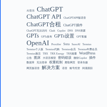
ChatGPT
AI音乐
ChatGPT API
ChatGPTAPP版语音
ChatGPT合租
ChatGPT插件
ChatGPT无法访问
Clash
Copilot
DNS
DNS泄露
GPTs
GPTs设置
GPTs发布
GPT客服
OpenAI
Sora
Proxifier
SunoAI
Termius
Termius个人版
Termius代购
Termius会员
Termius年费会员
WordPress
Termius激活
TRX
TRX Energy
TRX能量
图床
密码错误
插件
公告
大语言模型
微软Copilot
权重机制
数据库
无法登录
爬取网页
登录失败
解决方案
网页版语音
语音
账号托管
间谍跟踪