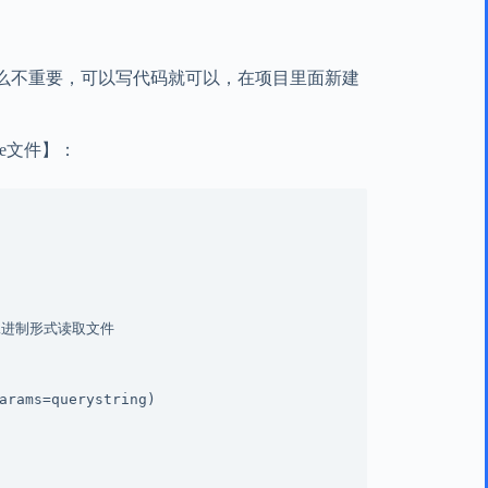
叫什么不重要，可以写代码就可以，在项目里面新建
xe文件】：
# 以二进制形式读取文件

arams=querystring)
