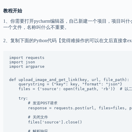
教程开始
1、你需要打开pycharm编辑器，自己新建一个项目，项目
一个文件，名称叫什么不重要。
2、复制下面的Python代码【觉得难操作的可以在文后直接拿e
import requests

import json

import argparse

def upload_image_and_get_link(key, url, file_path):

    querystring = {"key": key, "format": "json"}

    files = {'source': open(file_path, 'rb')}  
    try:

        # 发送POST请求

        response = requests.post(url, files=files, p
        # 关闭文件

        files['source'].close()

        # 解析响应
