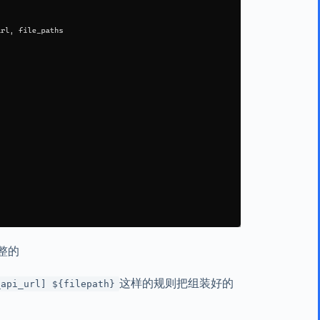
整的
这样的规则把组装好的
_api_url] ${filepath}