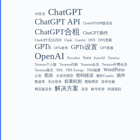
ChatGPT
AI音乐
ChatGPT API
ChatGPTAPP版语音
ChatGPT合租
ChatGPT插件
ChatGPT无法访问
Clash
Copilot
DNS
DNS泄露
GPTs
GPTs设置
GPTs发布
GPT客服
OpenAI
Sora
Proxifier
SunoAI
Termius
Termius个人版
Termius代购
Termius会员
Termius年费会员
WordPress
Termius激活
TRX
TRX Energy
TRX能量
图床
密码错误
插件
公告
大语言模型
微软Copilot
权重机制
数据库
无法登录
爬取网页
登录失败
解决方案
网页版语音
语音
账号托管
间谍跟踪