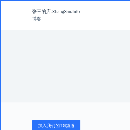
跳
张三的店-ZhangSan.Info
过
内
博客
容
加入我们的TG频道