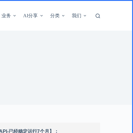
业务
AI分享
分类
我们
语音API-已经稳定运行7个月】：