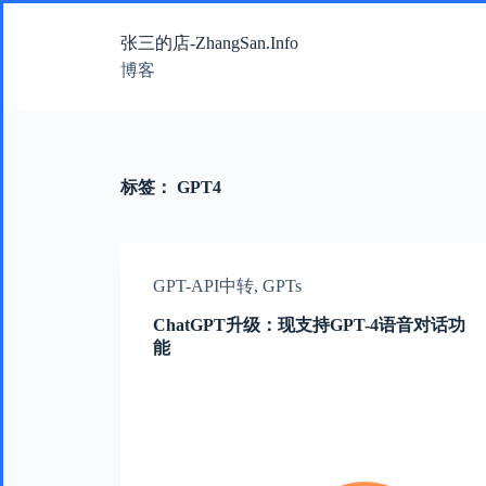
跳
张三的店-ZhangSan.Info
过
内
博客
容
标签：
GPT4
GPT-API中转
,
GPTs
ChatGPT升级：现支持GPT-4语音对话功
能