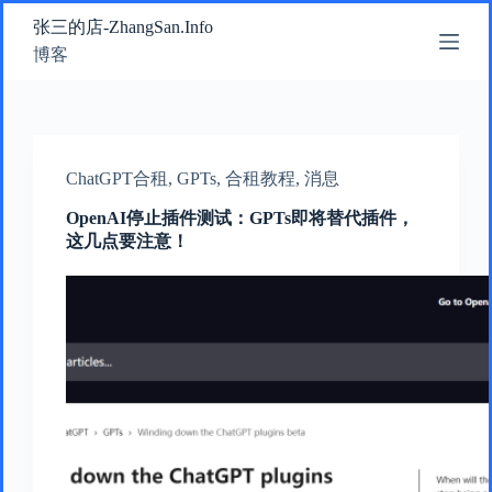
跳
张三的店-ZhangSan.Info
过
博客
内
容
ChatGPT合租
,
GPTs
,
合租教程
,
消息
OpenAI停止插件测试：GPTs即将替代插件，
这几点要注意！