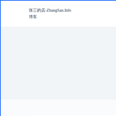
跳
张三的店-ZhangSan.Info
过
内
博客
容